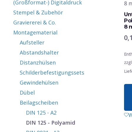
(Großformat-) Digitaldruck
Stempel & Zubehör
Un
Po
Graviererei & Co.
8 
Montagematerial
0,
Aufsteller
Abstandshalter
Ent
Distanzhülsen
zzgl
Lief
Schilderbefestigungssets
Gewindehülsen
Dübel
Beilagscheiben
DIN 125 - A2
W
DIN 125 - Polyamid