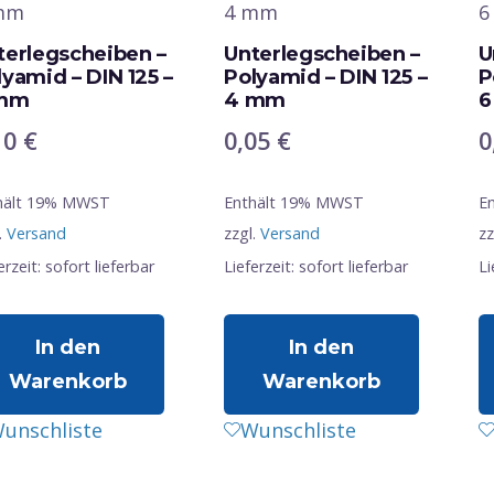
terlegscheiben –
Unterlegscheiben –
U
lyamid – DIN 125 –
Polyamid – DIN 125 –
P
mm
4 mm
6
10
€
0,05
€
0
hält 19% MWST
Enthält 19% MWST
E
.
Versand
zzgl.
Versand
zz
erzeit: sofort lieferbar
Lieferzeit: sofort lieferbar
Li
In den
In den
Warenkorb
Warenkorb
unschliste
Wunschliste