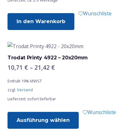
Lieferzeit: ca. 2-3 Werktage
der
Produktseite
Wunschliste
gewählt
In den Warenkorb
werden
Trodat Printy 4922 – 20x20mm
Preisspanne:
10,71
€
–
21,42
€
10,71 €
Enthält 19% MWST
bis
zzgl.
Versand
21,42 €
Lieferzeit: sofort lieferbar
Dieses
Wunschliste
Ausführung wählen
Produkt
weist
mehrere