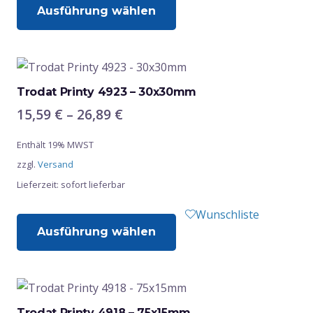
gewählt
Ausführung wählen
Produkt
werden
weist
mehrere
Varianten
auf.
Trodat Printy 4923 – 30x30mm
Die
Preisspanne:
15,59
€
–
26,89
€
Optionen
15,59 €
Enthält 19% MWST
bis
können
zzgl.
Versand
26,89 €
auf
Lieferzeit: sofort lieferbar
der
Produktseite
Dieses
Wunschliste
gewählt
Ausführung wählen
Produkt
werden
weist
mehrere
Varianten
auf.
Trodat Printy 4918 – 75x15mm