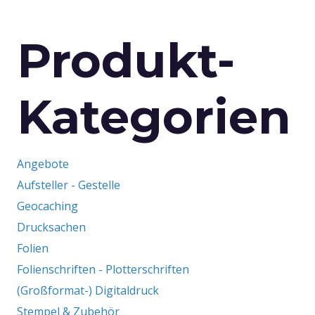
Optionen
der
können
Produkt-
auf
der
Kategorien
Produktseite
Beiträge
gewählt
werden
Angebote
Aufsteller - Gestelle
Geocaching
Drucksachen
Folien
Folienschriften - Plotterschriften
(Großformat-) Digitaldruck
Stempel & Zubehör