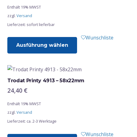
Enthält 19% MWST
zzgl.
Versand
Lieferzeit: sofort lieferbar
Dieses
Wunschliste
Ausführung wählen
Produkt
weist
mehrere
Varianten
auf.
Trodat Printy 4913 – 58x22mm
Die
24,40
€
Optionen
Enthält 19% MWST
können
zzgl.
Versand
auf
Lieferzeit: ca. 2-3 Werktage
der
Produktseite
Dieses
Wunschliste