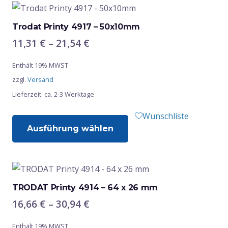
Varianten
auf.
Trodat Printy 4917 – 50x10mm
Die
Preisspanne:
11,31
€
–
21,54
€
Optionen
11,31 €
Enthält 19% MWST
bis
können
zzgl.
Versand
21,54 €
auf
Lieferzeit: ca. 2-3 Werktage
der
Produktseite
Dieses
Wunschliste
gewählt
Ausführung wählen
Produkt
werden
weist
mehrere
Varianten
auf.
TRODAT Printy 4914 – 64 x 26 mm
Die
Preisspanne:
16,66
€
–
30,94
€
Optionen
16,66 €
Enthält 19% MWST