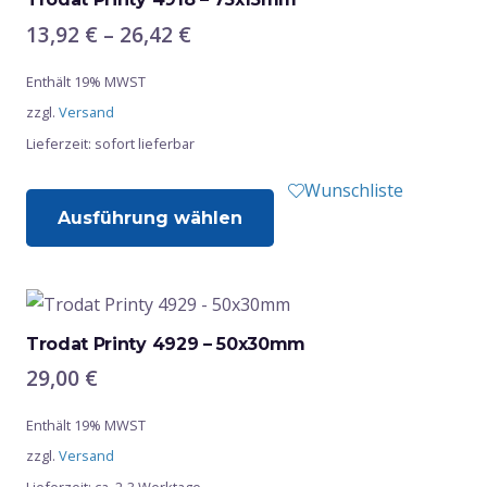
Die
Preisspanne:
13,92
€
–
26,42
€
Optionen
13,92 €
Enthält 19% MWST
bis
können
zzgl.
Versand
26,42 €
auf
Lieferzeit: sofort lieferbar
der
Produktseite
Dieses
Wunschliste
gewählt
Ausführung wählen
Produkt
werden
weist
mehrere
Varianten
auf.
Trodat Printy 4929 – 50x30mm
Die
29,00
€
Optionen
Enthält 19% MWST
können
zzgl.
Versand
auf