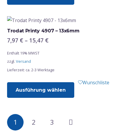
werden
weist
mehrere
Varianten
auf.
Trodat Printy 4907 – 13x6mm
Die
Preisspanne:
7,97
€
–
15,47
€
Optionen
7,97 €
Enthält 19% MWST
bis
können
zzgl.
Versand
15,47 €
auf
Lieferzeit: ca. 2-3 Werktage
der
Produktseite
Dieses
Wunschliste
gewählt
Ausführung wählen
Produkt
werden
weist
mehrere
Varianten
Seitennu
1
2
3
auf.
Die