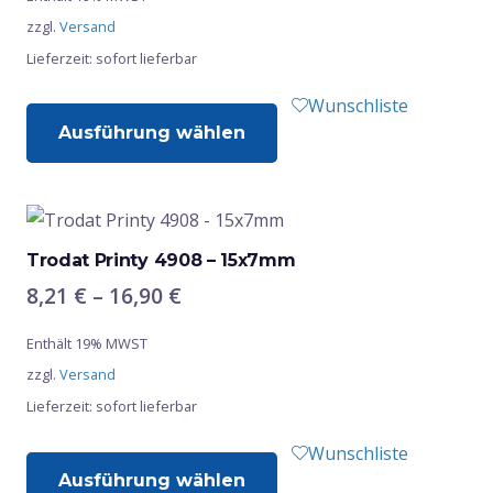
bis
können
zzgl.
Versand
30,94 €
auf
Lieferzeit: sofort lieferbar
der
Produktseite
Dieses
Wunschliste
gewählt
Ausführung wählen
Produkt
werden
weist
mehrere
Varianten
auf.
Trodat Printy 4908 – 15x7mm
Die
Preisspanne:
8,21
€
–
16,90
€
Optionen
8,21 €
Enthält 19% MWST
bis
können
zzgl.
Versand
16,90 €
auf
Lieferzeit: sofort lieferbar
der
Produktseite
Dieses
Wunschliste
gewählt
Ausführung wählen
Produkt