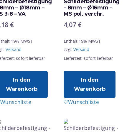
childerbefestigung
Schilderbefestigung
 8mm – Ø18mm –
– 8mm – Ø16mm –
S 3-8 – VA
MS pol. verchr.
,18
€
4,07
€
nthält 19% MWST
Enthält 19% MWST
gl.
Versand
zzgl.
Versand
eferzeit: sofort lieferbar
Lieferzeit: sofort lieferbar
In den
In den
Warenkorb
Warenkorb
Wunschliste
Wunschliste