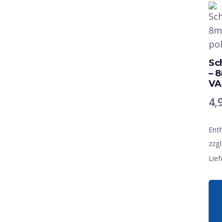
Sc
– 
VA
4,
Ent
zzgl
Lief