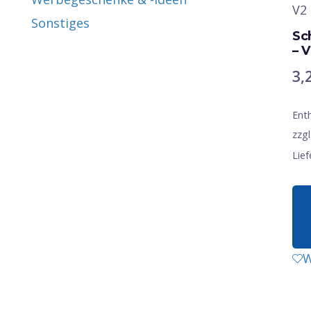
Sonstiges
Sc
– 
3,
Ent
zzgl
Lief
W