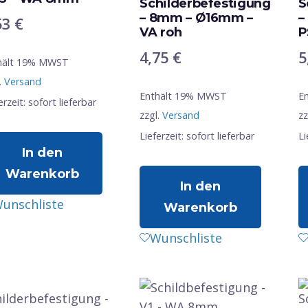
Schilderbefestigung
S
– 8mm – Ø16mm –
–
53
€
VA roh
P
4,75
€
5
hält 19% MWST
.
Versand
Enthält 19% MWST
E
erzeit: sofort lieferbar
zzgl.
Versand
zz
Lieferzeit: sofort lieferbar
Li
In den
Warenkorb
In den
unschliste
Warenkorb
Wunschliste