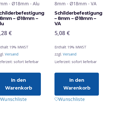
childerbefestigung
Schilderbefestigung
 8mm – Ø18mm –
– 8mm – Ø18mm –
lu
VA
,28
€
5,08
€
nthält 19% MWST
Enthält 19% MWST
gl.
Versand
zzgl.
Versand
eferzeit: sofort lieferbar
Lieferzeit: sofort lieferbar
In den
In den
Warenkorb
Warenkorb
Wunschliste
Wunschliste