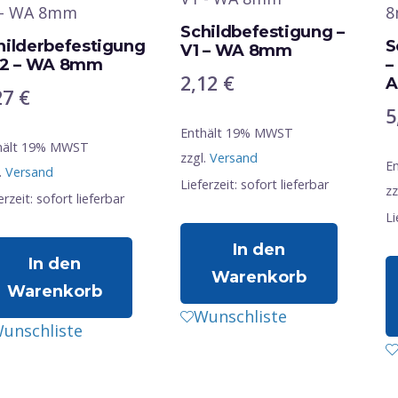
Schildbefestigung –
hilderbefestigung
S
V1 – WA 8mm
V2 – WA 8mm
–
2,12
€
A
27
€
5
Enthält 19% MWST
hält 19% MWST
zzgl.
Versand
E
.
Versand
Lieferzeit: sofort lieferbar
zz
erzeit: sofort lieferbar
Li
In den
In den
Warenkorb
Warenkorb
Wunschliste
unschliste