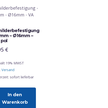
hilderbefestigung
8mm – Ø16mm –
 pol
95
€
hält 19% MWST
.
Versand
erzeit: sofort lieferbar
In den
Warenkorb