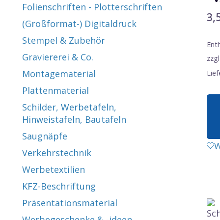
Folienschriften - Plotterschriften
3,
(Großformat-) Digitaldruck
Stempel & Zubehör
Ent
Graviererei & Co.
zzgl
Montagematerial
Lief
Plattenmaterial
Schilder, Werbetafeln,
Hinweistafeln, Bautafeln
Saugnäpfe
W
Verkehrstechnik
Werbetextilien
KFZ-Beschriftung
Präsentationsmaterial
Werbegeschenke & -ideen