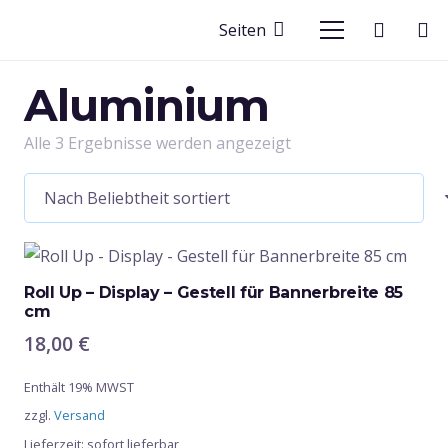
Seiten
Aluminium
Nach
Alle 3 Ergebnisse werden angezeigt
Beliebtheit
sortiert
Roll Up – Display – Gestell für Bannerbreite 85
cm
18,00
€
Enthält 19% MWST
zzgl.
Versand
Lieferzeit: sofort lieferbar