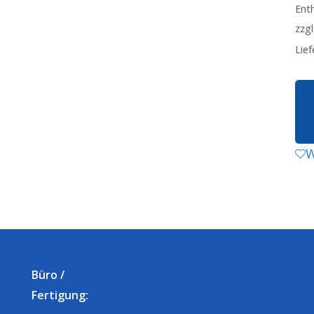
Ent
zzgl
Lief
W
Büro /
Fertigung: