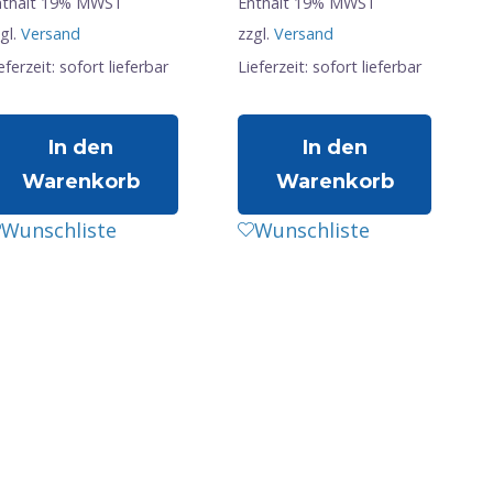
nthält 19% MWST
Enthält 19% MWST
gl.
Versand
zzgl.
Versand
eferzeit: sofort lieferbar
Lieferzeit: sofort lieferbar
In den
In den
Warenkorb
Warenkorb
Wunschliste
Wunschliste