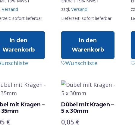
hält 19% MWST
Enthält 19% MWST
E
.
Versand
zzgl.
Versand
zz
erzeit: sofort lieferbar
Lieferzeit: sofort lieferbar
Li
In den
In den
Warenkorb
Warenkorb
unschliste
Wunschliste
bel mit Kragen –
Dübel mit Kragen –
x 35mm
5 x 30mm
05
€
0,05
€