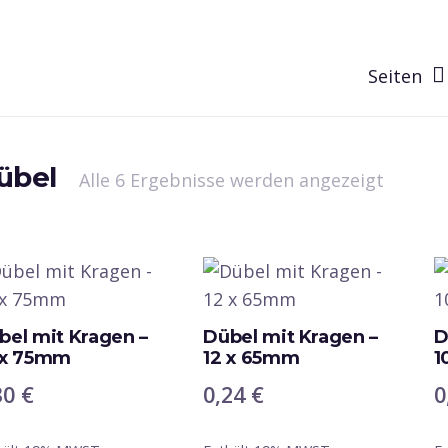
Seiten
übel
Nach
Alle 6 Ergebnisse werden angezeigt
Beliebt
sortier
bel mit Kragen –
Dübel mit Kragen –
D
 x 75mm
12 x 65mm
1
30
€
0,24
€
0