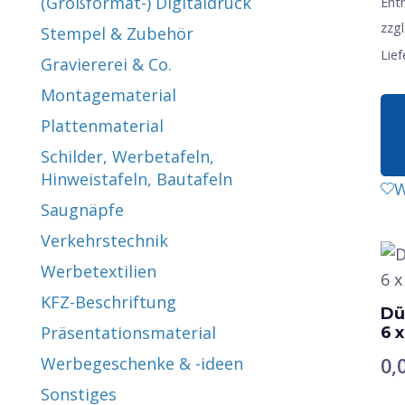
(Großformat-) Digitaldruck
Ent
zzgl
Stempel & Zubehör
Lief
Graviererei & Co.
Montagematerial
Plattenmaterial
Schilder, Werbetafeln,
Hinweistafeln, Bautafeln
W
Saugnäpfe
Verkehrstechnik
Werbetextilien
KFZ-Beschriftung
Dü
Präsentationsmaterial
6 
0,
Werbegeschenke & -ideen
Sonstiges