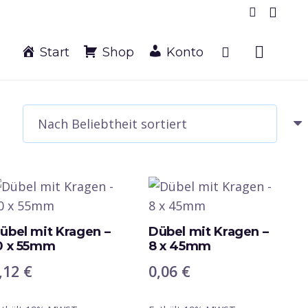
Start
Shop
Konto
heit
t
übel mit Kragen –
Dübel mit Kragen –
0 x 55mm
8 x 45mm
,12
€
0,06
€