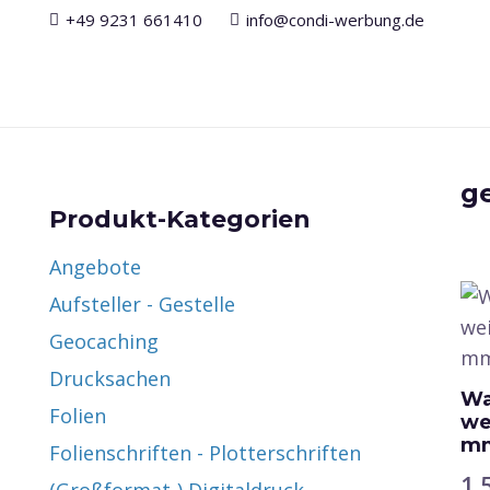
+49 9231 661410
info@condi-werbung.de
ge
Produkt-Kategorien
Angebote
Aufsteller - Gestelle
Geocaching
Drucksachen
Wa
Folien
wei
m
Folienschriften - Plotterschriften
1,