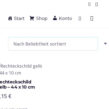
Start
Shop
Konto
btheit
ert
echteckschild
elb – 44 x 10 cm
,15
€