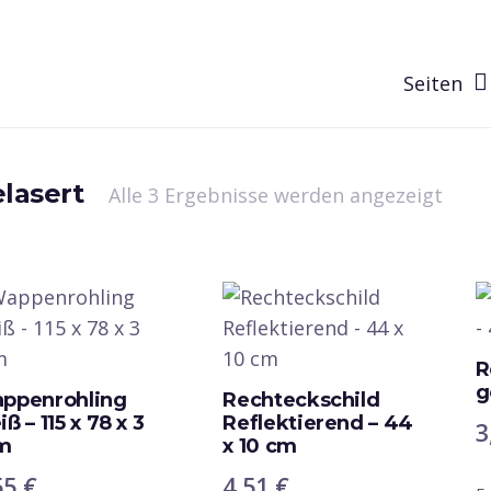
Seiten
lasert
Nach
Alle 3 Ergebnisse werden angezeigt
Belie
sorti
R
g
ppenrohling
Rechteckschild
ß – 115 x 78 x 3
Reflektierend – 44
3
m
x 10 cm
55
€
4,51
€