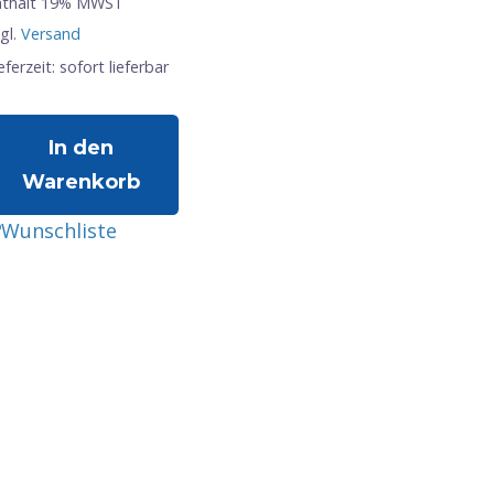
nthält 19% MWST
gl.
Versand
eferzeit: sofort lieferbar
In den
Warenkorb
Wunschliste