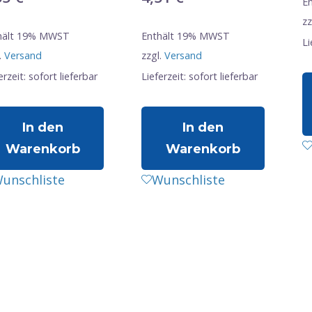
E
zz
hält 19% MWST
Enthält 19% MWST
Li
.
Versand
zzgl.
Versand
erzeit: sofort lieferbar
Lieferzeit: sofort lieferbar
In den
In den
Warenkorb
Warenkorb
unschliste
Wunschliste