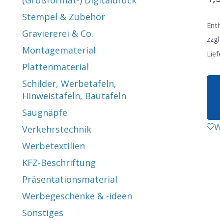
(Großformat-) Digitaldruck
Stempel & Zubehör
Ent
Graviererei & Co.
zzgl
Montagematerial
Lief
Plattenmaterial
Schilder, Werbetafeln,
Hinweistafeln, Bautafeln
Saugnäpfe
W
Verkehrstechnik
Werbetextilien
KFZ-Beschriftung
Präsentationsmaterial
Werbegeschenke & -ideen
Sonstiges