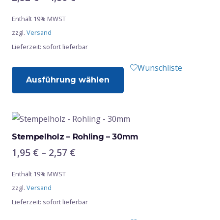
Optionen
2,52 €
Enthält 19% MWST
bis
können
zzgl.
Versand
4,86 €
auf
Lieferzeit: sofort lieferbar
der
Produktseite
Dieses
Wunschliste
gewählt
Ausführung wählen
Produkt
werden
weist
mehrere
Varianten
auf.
Stempelholz – Rohling – 30mm
Die
Preisspanne:
1,95
€
–
2,57
€
Optionen
1,95 €
Enthält 19% MWST
bis
können
zzgl.
Versand
2,57 €
auf
Lieferzeit: sofort lieferbar
der
Produktseite