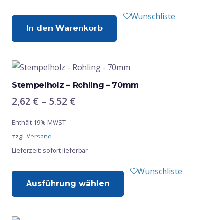
Wunschliste
In den Warenkorb
Stempelholz – Rohling – 70mm
Preisspanne:
2,62
€
–
5,52
€
2,62 €
Enthält 19% MWST
bis
zzgl.
Versand
5,52 €
Lieferzeit: sofort lieferbar
Dieses
Wunschliste
Ausführung wählen
Produkt
weist
mehrere