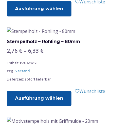
Dieses
Wunschliste
gewählt
Ausführung wählen
Produkt
werden
weist
mehrere
Varianten
auf.
Stempelholz – Rohling – 80mm
Die
Preisspanne:
2,76
€
–
6,33
€
Optionen
2,76 €
Enthält 19% MWST
bis
können
zzgl.
Versand
6,33 €
auf
Lieferzeit: sofort lieferbar
der
Produktseite
Dieses
Wunschliste
gewählt
Ausführung wählen
Produkt
werden
weist
mehrere
Varianten