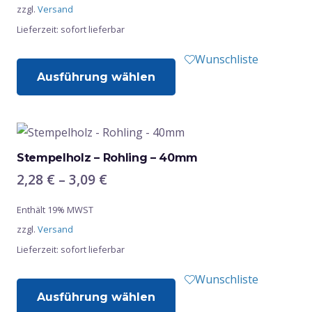
zzgl.
Versand
4,66 €
auf
Lieferzeit: sofort lieferbar
der
Produktseite
Dieses
Wunschliste
gewählt
Ausführung wählen
Produkt
werden
weist
mehrere
Varianten
auf.
Stempelholz – Rohling – 40mm
Die
Preisspanne:
2,28
€
–
3,09
€
Optionen
2,28 €
Enthält 19% MWST
bis
können
zzgl.
Versand
3,09 €
auf
Lieferzeit: sofort lieferbar
der
Produktseite
Dieses
Wunschliste
gewählt
Ausführung wählen
Produkt