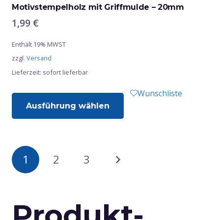
auf.
Motivstempelholz mit Griffmulde – 20mm
Die
1,99
€
Optionen
Enthält 19% MWST
können
zzgl.
Versand
auf
Lieferzeit: sofort lieferbar
der
Produktseite
Dieses
Wunschliste
gewählt
Ausführung wählen
Produkt
werden
weist
mehrere
Varianten
Seitennum
1
2
3
auf.
Die
Optionen
der
können
Produkt-
auf