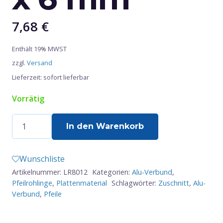
7,68
€
Enthält 19% MWST
zzgl.
Versand
Lieferzeit: sofort lieferbar
Vorrätig
Doppelpfeil
In den Warenkorb
aus
Alu-
Wunschliste
Verbund
Artikelnummer:
LR8012
Kategorien:
Alu-Verbund
,
-
Pfeilrohlinge
,
Plattenmaterial
Schlagwörter:
Zuschnitt
,
Alu-
ca.
Verbund
,
Pfeile
800
x