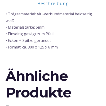
Beschreibung
125
x
• Trägermaterial: Alu-Verbundmaterial beidseitig
6
weiß
mm
• Materialstärke: 6mm
Menge
• Einseitig gesägt zum Pfeil
• Ecken + Spitze gerundet
• Format: ca. 800 x 125 x 6 mm
Ähnliche
Produkte