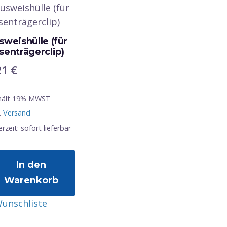
sweishülle (für
senträgerclip)
21
€
hält 19% MWST
.
Versand
erzeit: sofort lieferbar
In den
Warenkorb
unschliste