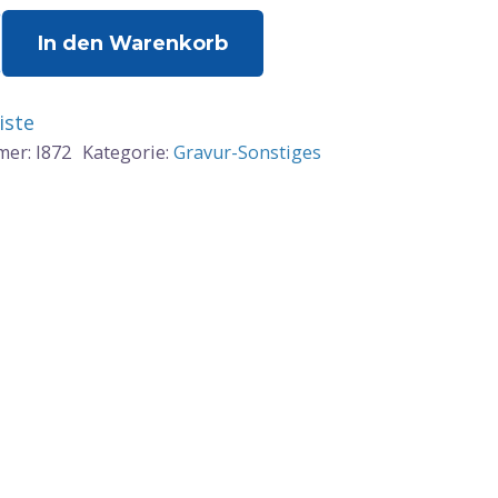
erclip
In den Warenkorb
iste
mer:
I872
Kategorie:
Gravur-Sonstiges