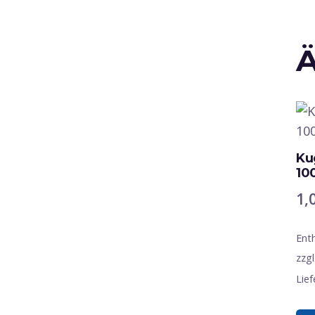
Ä
Ku
1
1,
Ent
zzgl
Lief