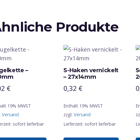
hnliche Produkte
gelkette –
S-Haken vernickelt
S
00mm
– 27x14mm
2
02
€
0,32
€
0
hält 19% MWST
Enthält 19% MWST
E
.
Versand
zzgl.
Versand
zz
erzeit: sofort lieferbar
Lieferzeit: sofort lieferbar
Li