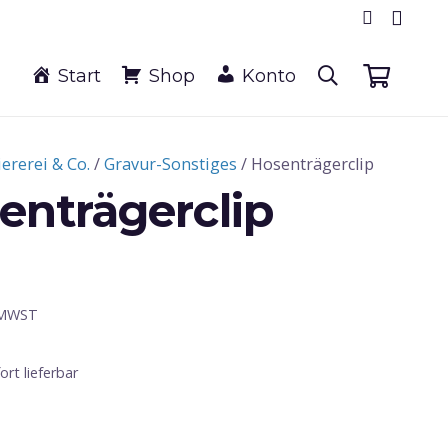
Start
Shop
Konto
iererei & Co.
/
Gravur-Sonstiges
/ Hosenträgerclip
enträgerclip
 MWST
fort lieferbar