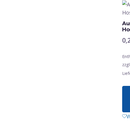
Au
Ho
0,
Ent
zzgl
Lief
W