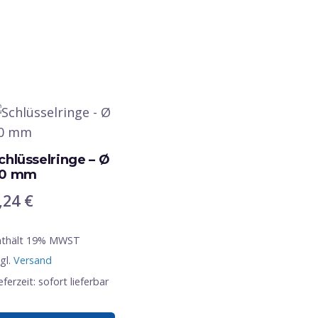
chlüsselringe – Ø
0 mm
,24
€
nthält 19% MWST
gl.
Versand
eferzeit: sofort lieferbar