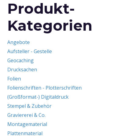
Produkt-
Die
Optionen
Kategorien
können
auf
der
Angebote
Produktseite
Aufsteller - Gestelle
gewählt
Geocaching
werden
Drucksachen
Folien
Folienschriften - Plotterschriften
(Großformat-) Digitaldruck
Stempel & Zubehör
Graviererei & Co.
Montagematerial
Plattenmaterial