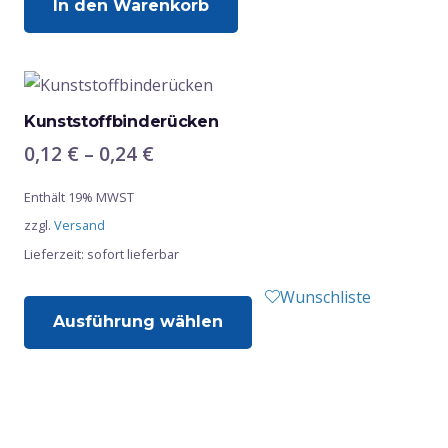
In den Warenkorb
Kunststoffbinderücken
Preisspanne:
0,12
€
–
0,24
€
0,12 €
Enthält 19% MWST
bis
zzgl.
Versand
0,24 €
Lieferzeit: sofort lieferbar
Dieses
Wunschliste
Ausführung wählen
Produkt
weist
mehrere
Varianten
auf.