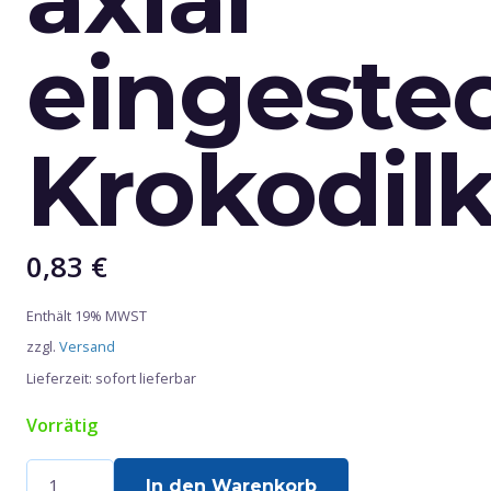
eingeste
Krokodil
0,83
€
Enthält 19% MWST
zzgl.
Versand
Lieferzeit: sofort lieferbar
Vorrätig
Saugnapf
In den Warenkorb