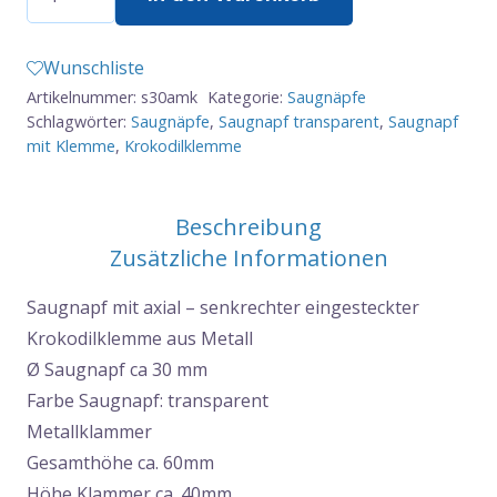
Ø
30
Wunschliste
mm
Artikelnummer:
s30amk
Kategorie:
Saugnäpfe
mit
Schlagwörter:
Saugnäpfe
,
Saugnapf transparent
,
Saugnapf
axial
mit Klemme
,
Krokodilklemme
eingesteckter
Krokodilklammer
Beschreibung
Menge
Zusätzliche Informationen
Saugnapf mit axial – senkrechter eingesteckter
Krokodilklemme aus Metall
Ø Saugnapf ca 30 mm
Farbe Saugnapf: transparent
Metallklammer
Gesamthöhe ca. 60mm
Höhe Klammer ca. 40mm