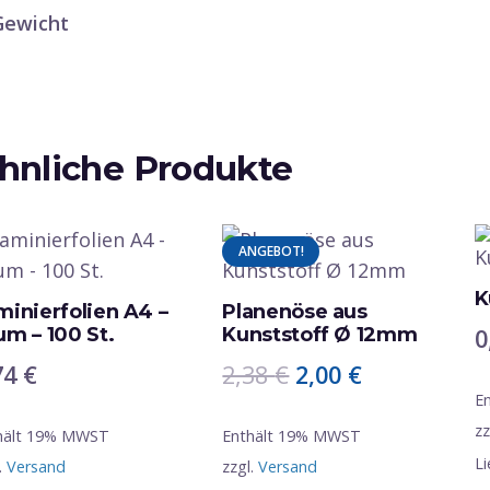
Gewicht
hnliche Produkte
ANGEBOT!
K
minierfolien A4 –
Planenöse aus
0
µm – 100 St.
Kunststoff Ø 12mm
74
€
2,38
€
2,00
€
E
zz
hält 19% MWST
Enthält 19% MWST
Li
.
Versand
zzgl.
Versand