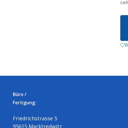
Lief
W
Büro /
Fertigung:
Friedrichstrasse 5
95615 Marktredwitz