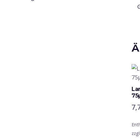
Ä
La
75
7,
Ent
zzgl