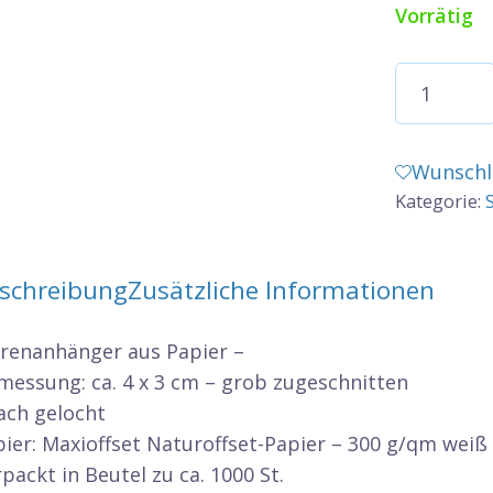
Vorrätig
Warenanh
Karton
weiß
-
Wunschl
ca.
Kategorie:
40x30
mm
schreibung
Zusätzliche Informationen
-
ca.
renanhänger aus Papier –
1000
messung: ca. 4 x 3 cm – grob zugeschnitten
St.
ach gelocht
Menge
ier: Maxioffset Naturoffset-Papier – 300 g/qm weiß
packt in Beutel zu ca. 1000 St.