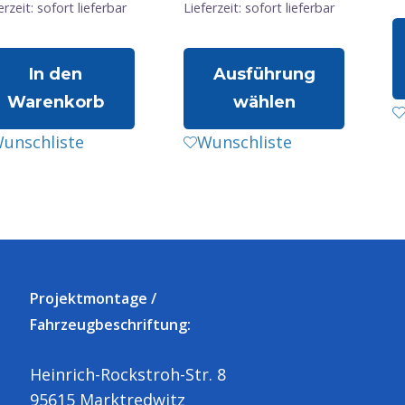
erzeit: sofort lieferbar
Lieferzeit: sofort lieferbar
In den
Ausführung
Warenkorb
wählen
D
P
Dieses
unschliste
Wunschliste
w
Produkt
m
weist
V
mehrere
a
Varianten
D
auf.
O
Die
Projektmontage /
k
Optionen
Fahrzeugbeschriftung:
a
können
d
auf
Heinrich-Rockstroh-Str. 8
P
der
95615 Marktredwitz