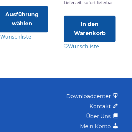
Lieferzeit: sofort lieferbar
Ausführung
wählen
In den
Warenkorb
ieses
Wunschliste
rodukt
Wunschliste
eist
ehrere
arianten
uf.
ie
ptionen
Downloadcenter
önnen
Kontakt
uf
Über Uns
er
Mein Konto
roduktseite