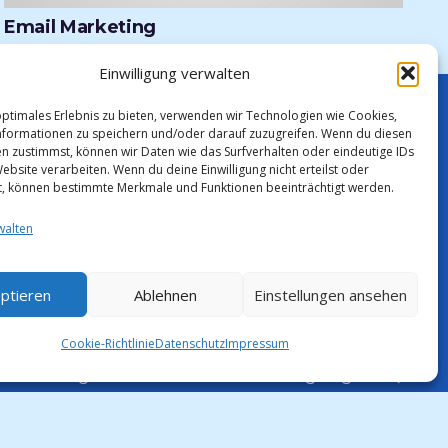
Email Marketing
Einwilligung verwalten
optimales Erlebnis zu bieten, verwenden wir Technologien wie Cookies,
formationen zu speichern und/oder darauf zuzugreifen. Wenn du diesen
Downloadcenter
n zustimmst, können wir Daten wie das Surfverhalten oder eindeutige IDs
Kontakt
ebsite verarbeiten. Wenn du deine Einwilligung nicht erteilst oder
t, können bestimmte Merkmale und Funktionen beeinträchtigt werden.
Über Uns
walten
Mein Konto
Datenschutz
ptieren
Ablehnen
Einstellungen ansehen
Zahlungsweisen
Versand und Lieferung
Cookie-Richtlinie
Datenschutz
Impressum
Allgemeine Geschäftsbedingungen
Impressum
Cookie-Richtlinie (EU)