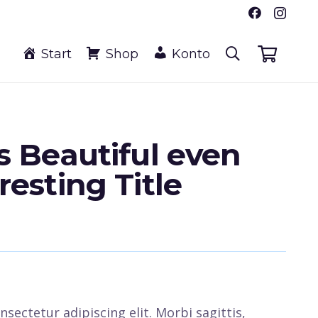
Start
Shop
Konto
s Beautiful even
resting Title
sectetur adipiscing elit. Morbi sagittis,