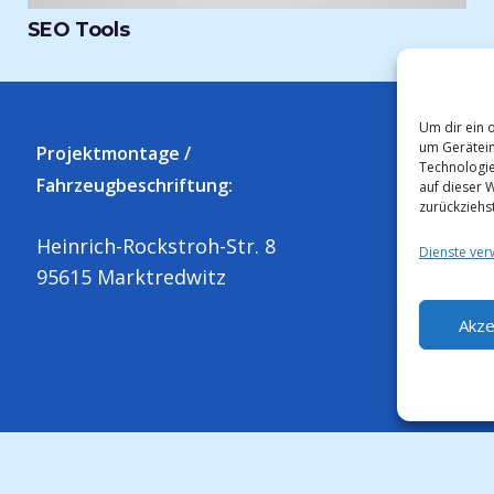
SEO Tools
Um dir ein 
um Gerätein
Projektmontage /
Technologie
Fahrzeugbeschriftung:
auf dieser W
zurückziehs
Heinrich-Rockstroh-Str. 8
Dienste ver
95615 Marktredwitz
Akze