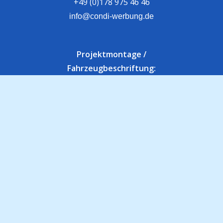
+49 (0)178 975 46 46
info@condi-werbung.de
Projektmontage /
Fahrzeugbeschriftung:
Heinrich-Rockstroh-Str. 8
95615 Marktredwitz
Downloadcenter
Kontakt
Über Uns
Mein Konto
Datenschutz
Zahlungsweisen