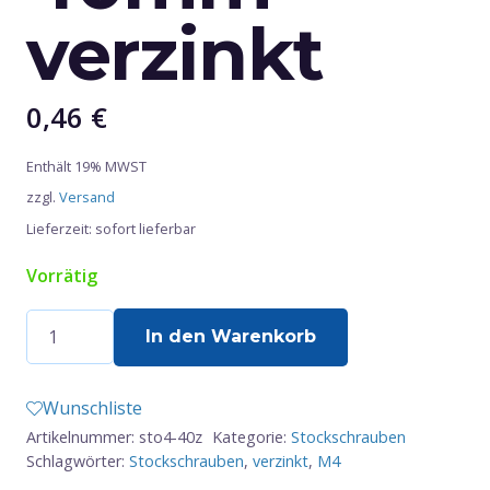
verzinkt
0,46
€
Enthält 19% MWST
zzgl.
Versand
Lieferzeit: sofort lieferbar
Vorrätig
Stockschraube
In den Warenkorb
M4
x
Wunschliste
40mm
Artikelnummer:
sto4-40z
Kategorie:
Stockschrauben
-
Schlagwörter:
Stockschrauben
,
verzinkt
,
M4
verzinkt