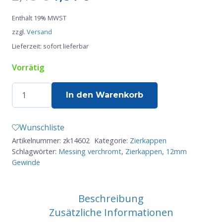
Preis
Preis
Enthält 19% MWST
war:
ist:
zzgl.
Versand
2,15 €
1,84 €.
Lieferzeit: sofort lieferbar
Vorrätig
Zierkappe
In den Warenkorb
mit
Innengewinde
Wunschliste
M12
Artikelnummer:
zk14602
Kategorie:
Zierkappen
-
Schlagwörter:
Messing verchromt
,
Zierkappen
,
12mm
MS
Gewinde
Menge
Beschreibung
Zusätzliche Informationen