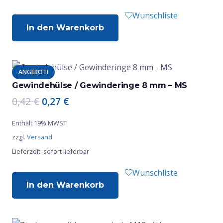
Wunschliste
In den Warenkorb
ANGEBOT!
Gewindehülse / Gewinderinge 8 mm – MS
Ursprünglicher
Aktueller
0,42
€
0,27
€
Preis
Preis
Enthält 19% MWST
war:
ist:
zzgl.
Versand
0,42 €
0,27 €.
Lieferzeit: sofort lieferbar
Wunschliste
In den Warenkorb