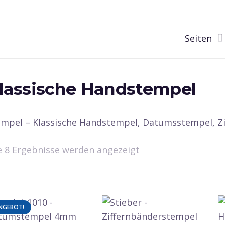
Seiten
lassische Handstempel
empel – Klassische Handstempel, Datumsstempel, Zif
Nach
le 8 Ergebnisse werden angezeigt
Beliebtheit
sortiert
NGEBOT!