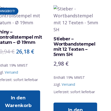
Varianten
auf.
ANGEBOT!
Die
Optionen
können
hiny –
auf
ontrollstempel mit
Stieber –
der
atum – Ø 19mm
Wortbandstempel
Produktseite
mit 12 Texten –
Ursprünglicher
Aktueller
0,94
€
26,18
€
5mm SH
gewählt
Preis
Preis
2,98
€
werden
war:
ist:
nthält 19% MWST
gl.
Versand
30,94 €
26,18 €.
Enthält 19% MWST
eferzeit: sofort lieferbar
zzgl.
Versand
Lieferzeit: sofort lieferbar
In den
Warenkorb
In den