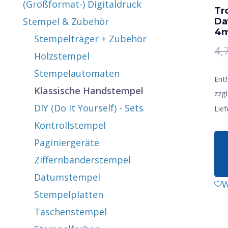
(Großformat-) Digitaldruck
Tr
Stempel & Zubehör
Da
4
Stempelträger + Zubehör
4,
Holzstempel
Stempelautomaten
Ent
Klassische Handstempel
zzgl
DIY (Do It Yourself) - Sets
Lief
Kontrollstempel
Paginiergeräte
Ziffernbänderstempel
Datumstempel
W
Stempelplatten
Taschenstempel