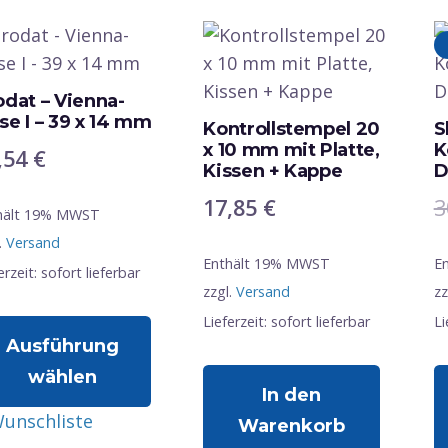
odat – Vienna-
se I – 39 x 14 mm
Kontrollstempel 20
S
x 10 mm mit Platte,
K
,54
€
Kissen + Kappe
D
17,85
€
3
hält 19% MWST
.
Versand
Enthält 19% MWST
E
erzeit: sofort lieferbar
zzgl.
Versand
zz
Lieferzeit: sofort lieferbar
Li
Ausführung
wählen
In den
eses
unschliste
Warenkorb