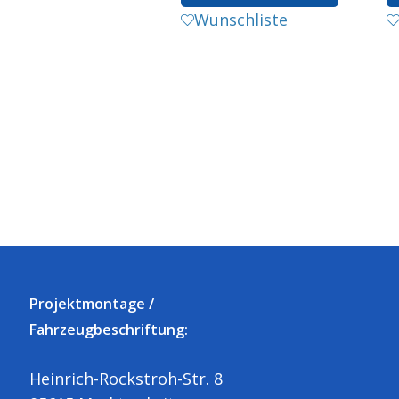
odukt
Wunschliste
st
hrere
rianten
.
e
tionen
nnen
f
r
oduktseite
wählt
rden
Projektmontage /
Fahrzeugbeschriftung:
Heinrich-Rockstroh-Str. 8