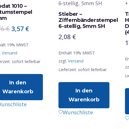
odat 1010 –
tumstempel
Stieber –
T
mm
Ziffernbänderstempel
H
6-stellig, 5mm SH
D
Ursprünglicher
Aktueller
76
€
3,57
€
(
2,08
€
Preis
Preis
1
war:
ist:
hält 19% MWST
.
Versand
4,76 €
3,57 €.
Enthält 19% MWST
E
zzgl.
Versand
erzeit: sofort lieferbar
zz
Lieferzeit: sofort lieferbar
Li
In den
In den
Warenkorb
Warenkorb
unschliste
Wunschliste