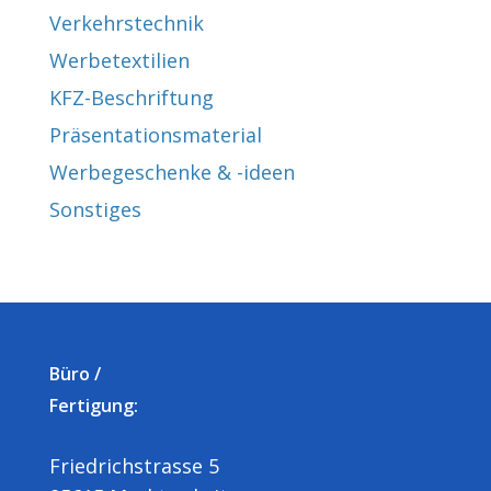
Pr
Verkehrstechnik
wei
Werbetextilien
me
Va
KFZ-Beschriftung
auf
Präsentationsmaterial
Di
Werbegeschenke & -ideen
Op
Sonstiges
kö
au
de
Pr
ge
we
Büro /
Fertigung:
Friedrichstrasse 5