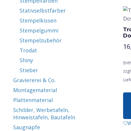
Stempelfarben
Stativselbstfärber
Stempelkissen
Tr
Stempelgummi
Do
Stempelzubehör
16
Trodat
Shiny
Ent
Stieber
zzgl
Graviererei & Co.
Lief
Montagematerial
Plattenmaterial
Schilder, Werbetafeln,
Hinweistafeln, Bautafeln
Di
W
Saugnäpfe