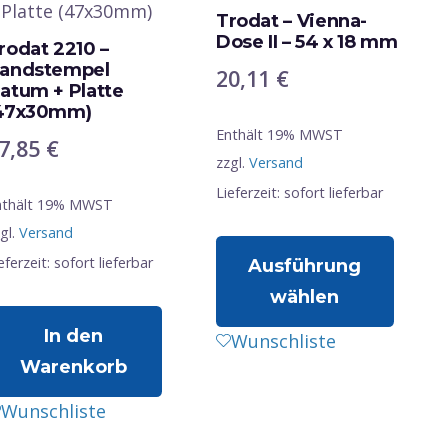
Trodat – Vienna-
Dose II – 54 x 18 mm
rodat 2210 –
andstempel
20,11
€
atum + Platte
47x30mm)
Enthält 19% MWST
7,85
€
zzgl.
Versand
Lieferzeit: sofort lieferbar
nthält 19% MWST
gl.
Versand
eferzeit: sofort lieferbar
Ausführung
wählen
In den
Dieses
Wunschliste
Warenkorb
Produkt
weist
Wunschliste
mehrere