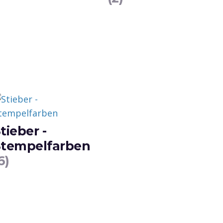
tieber -
Stempelfarben
6)