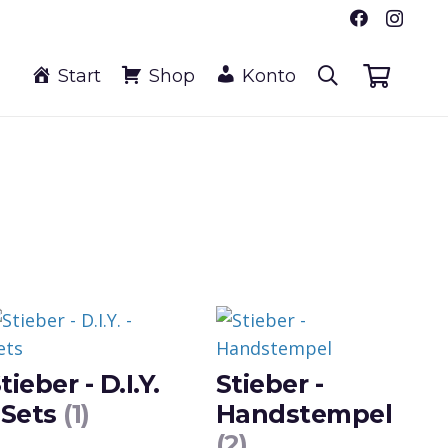
Start
Shop
Konto
tieber - D.I.Y.
Stieber -
 Sets
(1)
Handstempel
(2)