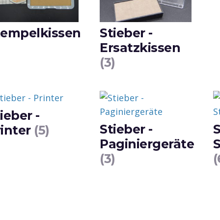
tempelkissen
Stieber -
Ersatzkissen
(3)
ieber -
Stieber -
S
rinter
(5)
Paginiergeräte
(3)
(