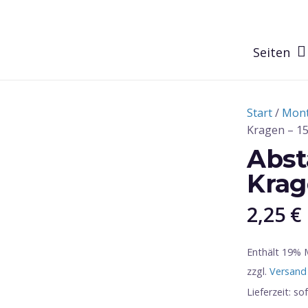
Seiten
Start
/
Mont
Kragen – 1
Abst
Krag
2,25
€
Enthält 19%
zzgl.
Versand
Lieferzeit: so