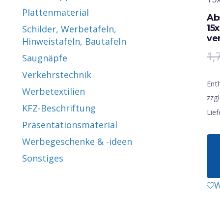
Plattenmaterial
Ab
15
Schilder, Werbetafeln,
ve
Hinweistafeln, Bautafeln
1,
Saugnäpfe
Verkehrstechnik
Ent
Werbetextilien
zzgl
KFZ-Beschriftung
Lief
Präsentationsmaterial
Werbegeschenke & -ideen
Sonstiges
W