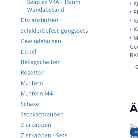
Seaplex V4A - 15mm
• 
Wandabstand
• P
Distanzhülsen
• K
• 
Schilderbefestigungssets
• M
Gewindehülsen
Ge
Dübel
Be
Beilagscheiben
Rosetten
Muttern
Muttern M4
Schäkel
Ä
Stockschrauben
Zierkappen
A
Zierkappen - Sets