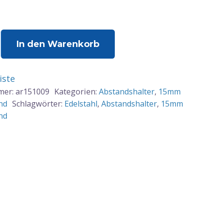
alter
In den Warenkorb
iste
m
mer:
ar151009
Kategorien:
Abstandshalter
,
15mm
nd
Schlagwörter:
Edelstahl
,
Abstandshalter
,
15mm
nd