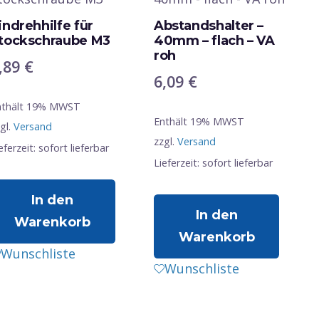
indrehhilfe für
Abstandshalter –
tockschraube M3
40mm – flach – VA
roh
,89
€
6,09
€
nthält 19% MWST
Enthält 19% MWST
gl.
Versand
zzgl.
Versand
eferzeit: sofort lieferbar
Lieferzeit: sofort lieferbar
In den
In den
Warenkorb
Warenkorb
Wunschliste
Wunschliste