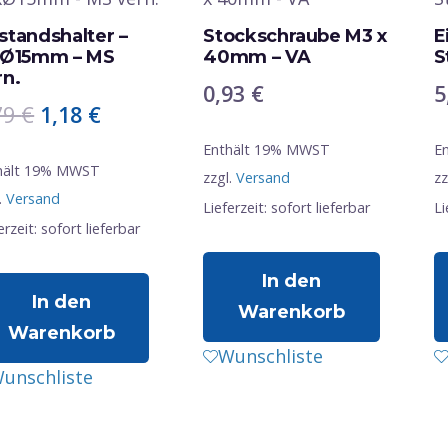
standshalter –
Stockschraube M3 x
E
xØ15mm – MS
40mm – VA
S
rn.
0,93
€
5
Ursprünglicher
Aktueller
79
€
1,18
€
Preis
Preis
Enthält 19% MWST
E
war:
ist:
hält 19% MWST
zzgl.
Versand
zz
.
Versand
1,79 €
1,18 €.
Lieferzeit: sofort lieferbar
Li
erzeit: sofort lieferbar
In den
In den
Warenkorb
Warenkorb
Wunschliste
unschliste