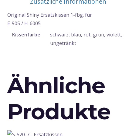
Zusätzliche Informationen
1-
Original Shiny Ersatzkissen 1-fbg. für
fbg.
E-905 / H-6005
Menge
Kissenfarbe
schwarz, blau, rot, grün, violett,
ungetränkt
Ähnliche
Produkte