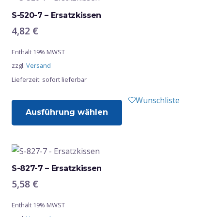
S-520-7 – Ersatzkissen
4,82
€
Enthält 19% MWST
zzgl.
Versand
Lieferzeit: sofort lieferbar
Dieses
Wunschliste
Ausführung wählen
Produkt
weist
mehrere
Varianten
auf.
S-827-7 – Ersatzkissen
Die
5,58
€
Optionen
Enthält 19% MWST
können