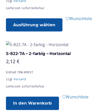
zzgl.
Versand
auf
Lieferzeit: sofort lieferbar
der
Produktseite
Dieses
Wunschliste
gewählt
Ausführung wählen
Produkt
werden
weist
mehrere
Varianten
auf.
S-822-7A – 2-farbig – Horizontal
Die
2,12
€
Optionen
Enthält 19% MWST
können
zzgl.
Versand
auf
Lieferzeit: sofort lieferbar
der
Produktseite
Wunschliste
gewählt
In den Warenkorb
werden