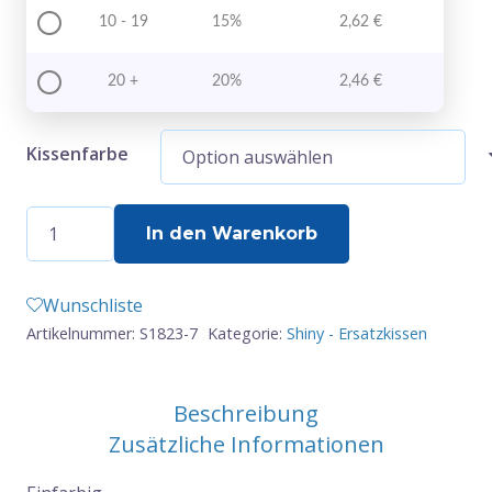
10 - 19
15%
2,62
€
20 +
20%
2,46
€
Kissenfarbe
Ersatzkissen
In den Warenkorb
-
Shiny
Wunschliste
-
Artikelnummer:
S1823-7
Kategorie:
Shiny - Ersatzkissen
S1823
-
1-
Beschreibung
fbg.
Zusätzliche Informationen
Menge