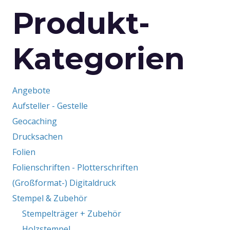
Produkt-
Die
Optionen
können
Kategorien
auf
der
Produktseite
Angebote
gewählt
Aufsteller - Gestelle
werden
Geocaching
Drucksachen
Folien
Folienschriften - Plotterschriften
(Großformat-) Digitaldruck
Stempel & Zubehör
Stempelträger + Zubehör
Holzstempel