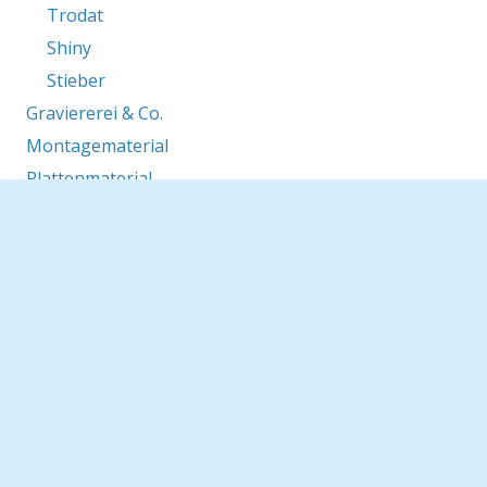
Trodat
Shiny
Stieber
Graviererei & Co.
Montagematerial
Plattenmaterial
Schilder, Werbetafeln, Hinweistafeln, Bautafeln
Saugnäpfe
Verkehrstechnik
Werbetextilien
KFZ-Beschriftung
Präsentationsmaterial
Werbegeschenke & -ideen
Sonstiges