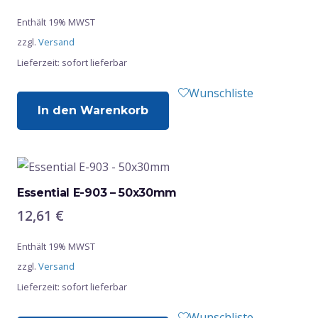
Optionen
Enthält 19% MWST
können
zzgl.
Versand
auf
Lieferzeit: sofort lieferbar
der
Produktseite
Wunschliste
gewählt
In den Warenkorb
werden
Essential E-903 – 50x30mm
12,61
€
Enthält 19% MWST
zzgl.
Versand
Lieferzeit: sofort lieferbar
Wunschliste