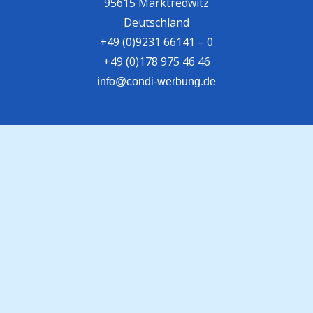
95615 Marktredwitz
Deutschland
+49 (0)9231 66141 – 0
+49 (0)178 975 46 46
info@condi-werbung.de
Projektmontage /
Fahrzeugbeschriftung:
Heinrich-Rockstroh-Str. 8
95615 Marktredwitz
Downloadcenter
Kontakt
Über Uns