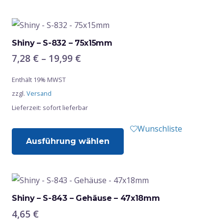
Shiny – S-832 – 75x15mm
Preisspanne:
7,28
€
–
19,99
€
7,28 €
Enthält 19% MWST
bis
zzgl.
Versand
19,99 €
Lieferzeit: sofort lieferbar
Dieses
Wunschliste
Ausführung wählen
Produkt
weist
mehrere
Varianten
auf.
Shiny – S-843 – Gehäuse – 47x18mm
Die
4,65
€