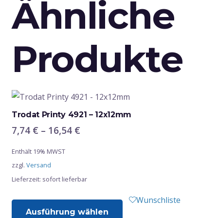
Ähnliche
Produkte
Trodat Printy 4921 – 12x12mm
Preisspanne:
7,74
€
–
16,54
€
7,74 €
Enthält 19% MWST
bis
zzgl.
Versand
16,54 €
Lieferzeit: sofort lieferbar
Dieses
Wunschliste
Ausführung wählen
Produkt