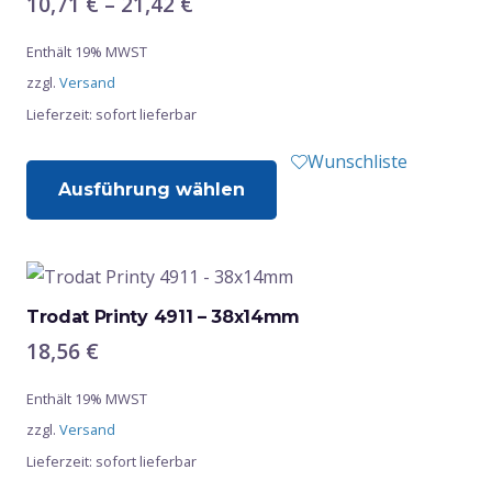
Preisspanne:
10,71
€
–
21,42
€
Optionen
10,71 €
Enthält 19% MWST
bis
können
zzgl.
Versand
21,42 €
auf
Lieferzeit: sofort lieferbar
der
Produktseite
Dieses
Wunschliste
gewählt
Ausführung wählen
Produkt
werden
weist
mehrere
Varianten
auf.
Trodat Printy 4911 – 38x14mm
Die
18,56
€
Optionen
Enthält 19% MWST
können
zzgl.
Versand
auf
Lieferzeit: sofort lieferbar
der