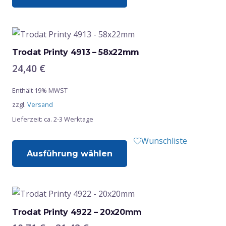
weist
mehrere
Varianten
auf.
Trodat Printy 4913 – 58x22mm
Die
24,40
€
Optionen
Enthält 19% MWST
können
zzgl.
Versand
auf
Lieferzeit: ca. 2-3 Werktage
der
Produktseite
Dieses
Wunschliste
gewählt
Ausführung wählen
Produkt
werden
weist
mehrere
Varianten
auf.
Trodat Printy 4922 – 20x20mm
Die