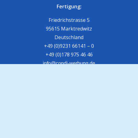
Fertigung:
Friedrichstrasse 5
95615 Marktredwitz
Deutschland
+49 (0)9231 66141 – 0
+49 (0)178 975 46 46
info@condi-werbung.de
Projektmontage /
Fahrzeugbeschriftung:
Heinrich-Rockstroh-Str. 8
95615 Marktredwitz