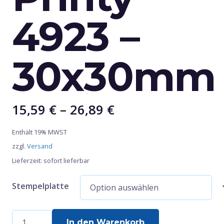
4923 –
30x30mm
Preisspanne:
15,59
€
–
26,89
€
15,59 €
Enthält 19% MWST
bis
zzgl.
Versand
26,89 €
Lieferzeit: sofort lieferbar
Stempelplatte
Trodat
In den Warenkorb