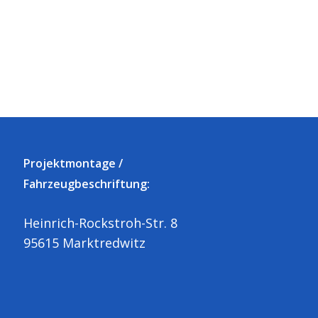
Produktseite
P
gewählt
g
werden
w
Projektmontage /
Fahrzeugbeschriftung:
Heinrich-Rockstroh-Str. 8
95615 Marktredwitz