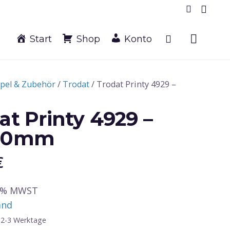
Start
Shop
Konto
pel & Zubehör
/
Trodat
/ Trodat Printy 4929 –
at Printy 4929 –
30mm
€
19% MWST
and
a. 2-3 Werktage