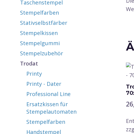
Die
Taschenstempel
Wei
Stempelfarben
Stativselbstfärber
Stempelkissen
Stempelgummi
Ä
Stempelzubehör
Trodat
Printy
Printy - Dater
Tr
70
Professional Line
26
Ersatzkissen für
Stempelautomaten
En
Stempelfarben
zzg
Handstempel