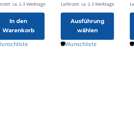
erzeit: ca. 2-3 Werktage
Lieferzeit: ca. 2-3 Werktage
Li
In den
Ausführung
Warenkorb
wählen
Dieses
D
unschliste
Wunschliste
Produkt
P
weist
w
mehrere
m
Varianten
V
auf.
a
Die
D
Optionen
O
können
k
auf
a
der
d