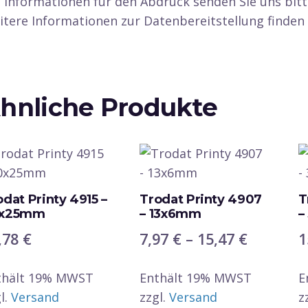
 Informationen für den Abdruck senden Sie uns bitte
tere Informationen zur Datenbereitstellung finden 
hnliche Produkte
odat Printy 4915 –
Trodat Printy 4907
T
x25mm
– 13x6mm
–
Preissp
,78
€
7,97
€
–
15,47
€
1
7,97 €
thält 19% MWST
Enthält 19% MWST
bis
E
l.
Versand
zzgl.
Versand
z
15,47 €