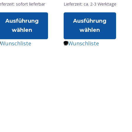
eferzeit: sofort lieferbar
Lieferzeit: ca. 2-3 Werktage
Ausführung
Ausführung
wählen
wählen
ieses
Dieses
Wunschliste
Wunschliste
rodukt
Produkt
eist
weist
ehrere
mehrere
arianten
Varianten
uf.
auf.
ie
Die
ptionen
Optionen
önnen
können
uf
auf
er
der