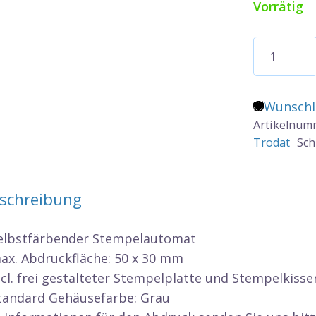
Vorrätig
Trodat
Printy
4929
-
Wunschl
50x30mm
Artikelnum
Trodat
Sch
Menge
schreibung
Selbstfärbender Stempelautomat
max. Abdruckfläche: 50 x 30 mm
ncl. frei gestalteter Stempelplatte und Stempelkisse
Standard Gehäusefarbe: Grau