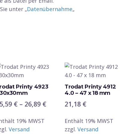
 als Datei per Email.
Sie unter „
Datenübernahme
„
rodat Printy 4923
Trodat Printy 4912
 30x30mm
4.0 – 47 x 18 mm
anne:
Preisspanne:
5,59
€
–
26,89
€
21,18
€
15,59 €
nthält 19% MWST
bis
Enthält 19% MWST
zgl.
Versand
zzgl.
Versand
26,89 €