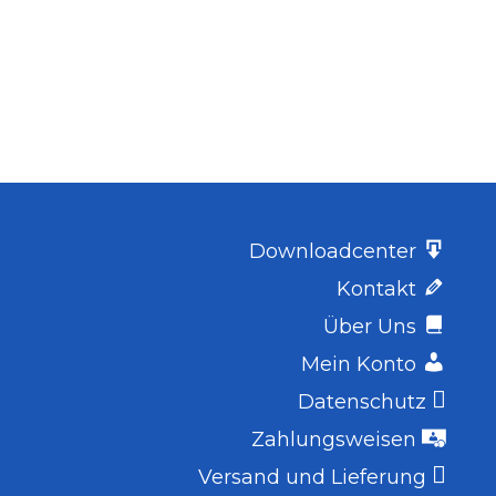
roduktseite
Produktseite
ewählt
gewählt
erden
werden
Downloadcenter
Kontakt
Über Uns
Mein Konto
Datenschutz
Zahlungsweisen
Versand und Lieferung